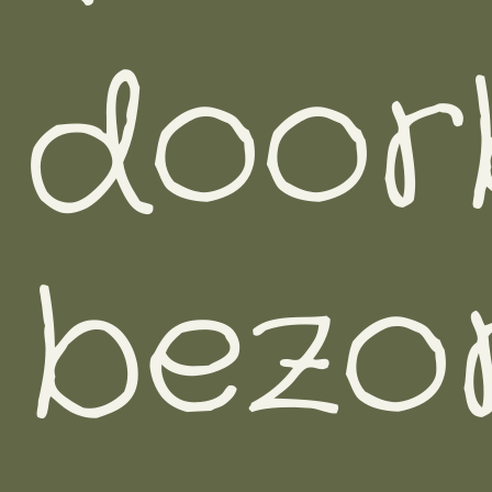
door
bezo