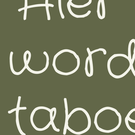
Hier
word
tabo