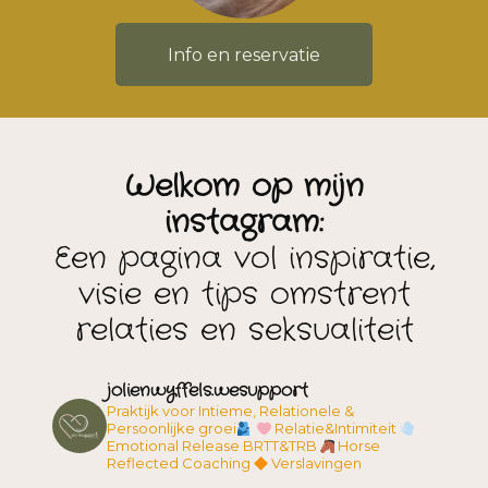
Info en reservatie
Welkom op mijn
instagram:
Een pagina vol inspiratie,
visie en tips omstrent
relaties en seksualiteit
jolienwyffels.wesupport
Praktijk voor Intieme, Relationele &
Persoonlijke groei
Relatie&Intimiteit
Emotional Release BRTT&TRB
Horse
Reflected Coaching
Verslavingen