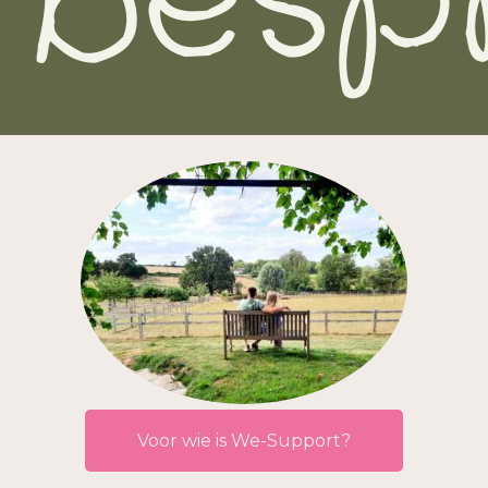
besp
Voor wie is We-Support?