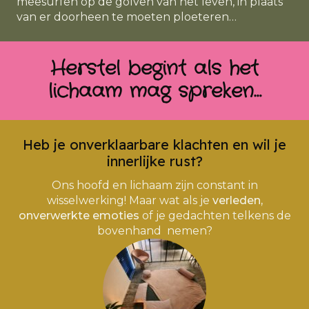
meesurfen op de golven van het leven, in plaats
van er doorheen te moeten ploeteren…
Herstel begint als het
lichaam mag spreken…
Heb je onverklaarbare klachten en wil je
innerlijke rust?
Ons hoofd en lichaam zijn constant in
wisselwerking! Maar wat als je
verleden,
onverwerkte emoties
of je gedachten telkens de
bovenhand nemen?