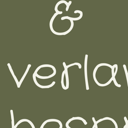
&
verl