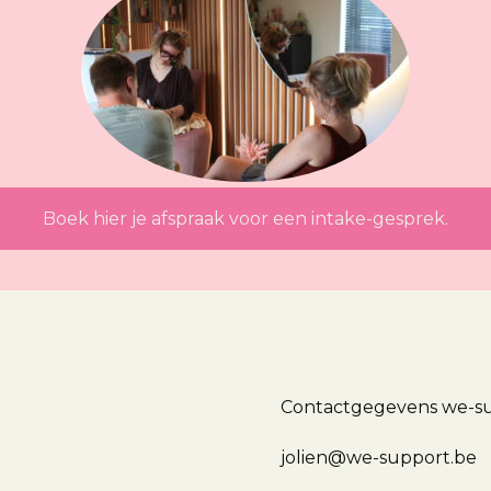
Boek hier je afspraak voor een intake-gesprek.
Contactgegevens we-su
jolien@we-support.be