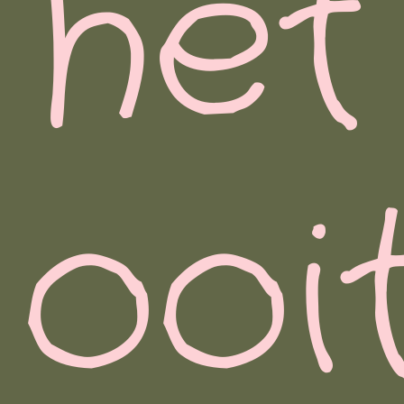
het
ooi