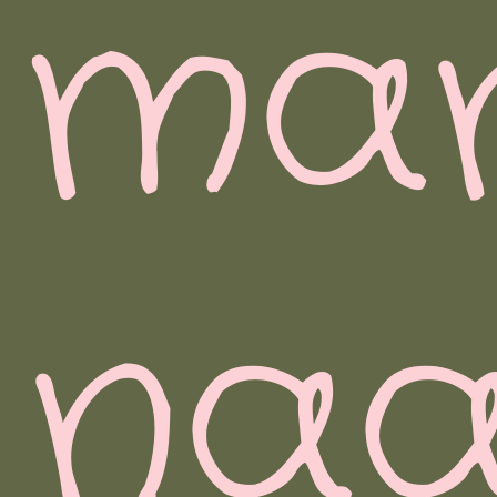
man
na