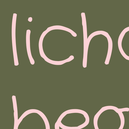
lic
beg