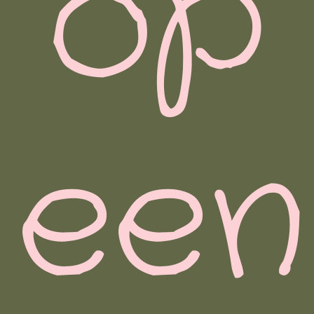
op
een