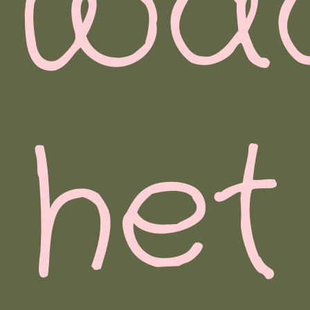
wa
het