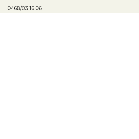
0468/03 16 06
Strobomestraat 10
8890 Moorslede
BTW: 0797.985.049
Algemene voorwaarden
–
GDPR